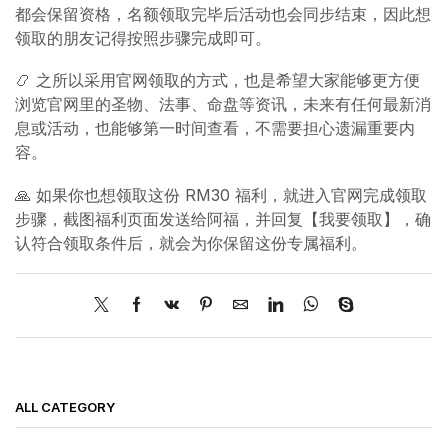
都会保留资格，名额领取完毕后活动也会同步结束，因此想
领取的朋友记得按照步骤完成即可。
📿 之所以采用官网领取的方式，也是希望大家能够更方便
浏览官网里的圣物、法事、命盘等资讯，未来有任何最新消
息或活动，也能够第一时间查看，不需要担心遗漏重要内
容。
🙏 如果你也想领取这份 RM30 福利，就进入官网完成领取
步骤，截图福利页面发送给阿福，并回复【我要领取】，确
认符合领取条件后，就会为你保留这份专属福利。
ALL CATEGORY