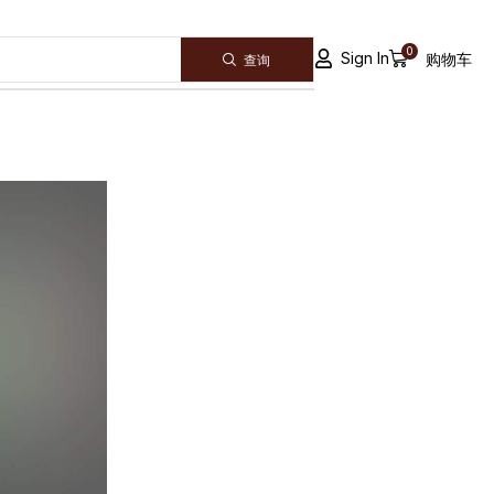
0
Sign In
购物车
查询
ALL CATEGORY
Announcement