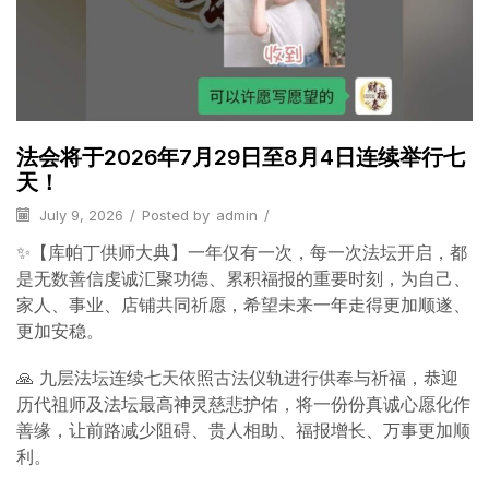
法会将于2026年7月29日至8月4日连续举行七
天！
July 9, 2026
/
Posted by
admin
/
✨【库帕丁供师大典】一年仅有一次，每一次法坛开启，都
是无数善信虔诚汇聚功德、累积福报的重要时刻，为自己、
家人、事业、店铺共同祈愿，希望未来一年走得更加顺遂、
更加安稳。
🙏 九层法坛连续七天依照古法仪轨进行供奉与祈福，恭迎
历代祖师及法坛最高神灵慈悲护佑，将一份份真诚心愿化作
善缘，让前路减少阻碍、贵人相助、福报增长、万事更加顺
利。