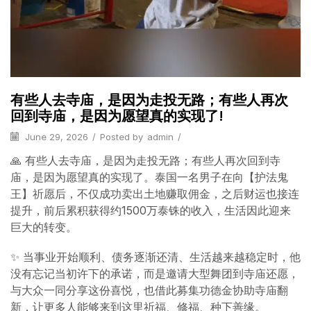
有些人去寺庙，是因为走投无路；有些人再次
回到寺庙，是因为愿望真的实现了!
June 29, 2026
/
Posted by
admin
/
🙏 有些人去寺庙，是因为走投无路；有些人再次回到寺
庙，是因为愿望真的实现了。泰国一名男子在向【护法鬼
王】祈愿后，不仅成功卖出土地赚取佣金，之后财运也接连
提升，前后累积获得约1500万泰铢的收入，生活因此迎来
巨大的转变。
✨ 当事业开始顺利、债务逐渐还清、生活越来越稳定时，他
没有忘记当初许下的承诺，而是邀请大型舞团到寺庙还愿，
与大众一同分享这份喜悦，也借此募集功德金协助寺庙翻
新，让更多人能够来到这里祈福、修福、种下善缘。