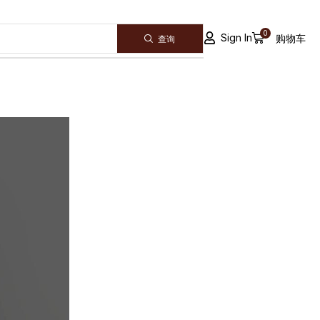
0
Sign In
购物车
查询
ALL CATEGORY
Announcement