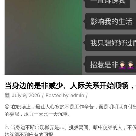
当身边的是非减少、人际关系开始顺畅，
July 9, 2026
/
Posted by
admin
/
😔 在职场上，最让人心寒的不是工作辛苦，而是明明认真
的委屈，压力一天比一天沉重。
⚠️ 当身边不断出现搬弄是非、挑拨离间、暗中使绊的人，
始终得不到应有的回报。