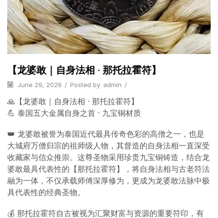
【龙婆敢｜自身法相 · 那托拉霍符】
June 29, 2026
/
Posted by
admin
/
🙏【龙婆敢｜自身法相 · 那托拉霍符】
💪 泰国五大金属自身之首 · 九宝铜材质
👑 龙婆敢被誉为泰国近代最具传奇色彩的高僧之一，也是
大城府万僧归宗的祖师级人物，其督造的自身法相一直深受
收藏家与信众推崇。这尊圣物采用珍贵九宝铜铸造，结合龙
婆敢最具代表性的【那托拉霍符】，将自身法相与古老符法
融为一体，不仅承载师傅深厚修为，更成为龙婆敢法脉中极
具代表性的经典圣物。
💰 那托拉霍符自古被视为汇聚财富与资源的重要符印，有