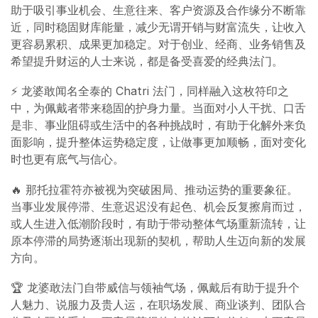
助于吸引事业机会、生意往来、客户资源及合作缘分不断靠
近，同时稳固财库能量，减少无谓开销与财富流失，让收入
更容易累积、成果更加稳定。对于创业、经商、业务销售及
希望提升财运的人士来说，都是备受喜爱的经典法门。
⚡ 龙婆敢闻名全泰的 Chatri 法门，同样融入这枚符印之
中，为佩戴者带来稳固的护身力量。当面对小人干扰、口舌
是非、事业阻碍或生活中的各种挑战时，有助于化解外来负
面影响，提升整体运势稳定度，让做事更加顺畅，面对变化
时也更有底气与信心。
🔥 那托拉霍符亦被视为突破困局、推动运势的重要象征。
当事业发展停滞、生意迟迟没有起色、机会反复擦肩而过，
或人生进入低潮阶段时，有助于带动整体气场重新流转，让
原本停滞的局势逐渐出现新的契机，帮助人生迈向新的发展
方向。
🏆 龙婆敢法门自带威信与领袖气场，佩戴后有助于提升个
人魅力、说服力及贵人运，在职场发展、商业谈判、团队合