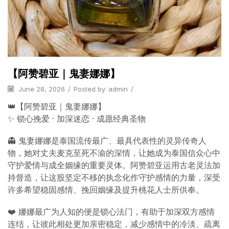
【阿赞碧亚｜鬼妻娜娜】
June 28, 2026
/
Posted by
admin
/
👑【阿赞碧亚｜鬼妻娜娜】
✨ 锁心挽爱 · 加深迷恋 · 成愿经典圣物
👻 鬼妻娜娜是泰国流传最广、最具代表性的灵异传奇人
物，她对丈夫麦克至死不渝的深情，让她成为泰国信众心中
守护爱情与成全姻缘的重要灵体。阿赞碧亚运用古老灵法加
持督造，让这股坚定不移的执念化作守护感情的力量，深受
许多希望稳固感情、挽回姻缘及提升桃花人士所供奉。
❤️ 娜娜最广为人知的便是锁心法门，有助于加深双方感情
连结，让彼此相处更加亲密稳定，减少感情中的冷淡、疏离