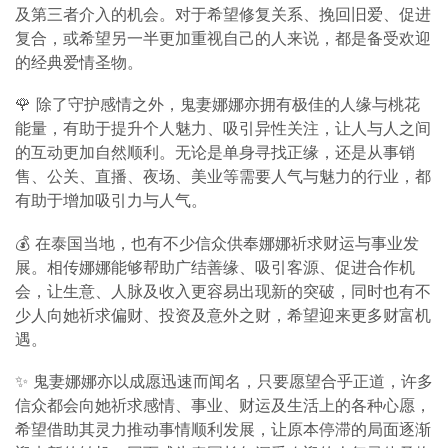
及第三者介入的机会。对于希望修复关系、挽回旧爱、促进
复合，或希望另一半更加重视自己的人来说，都是备受欢迎
的经典爱情圣物。
🌹 除了守护感情之外，鬼妻娜娜亦拥有极佳的人缘与桃花
能量，有助于提升个人魅力、吸引异性关注，让人与人之间
的互动更加自然顺利。无论是单身寻找正缘，还是从事销
售、公关、直播、夜场、美业等需要人气与魅力的行业，都
有助于增加吸引力与人气。
💰 在泰国当地，也有不少信众供奉娜娜祈求财运与事业发
展。相传娜娜能够帮助广结善缘、吸引客源、促进合作机
会，让生意、人脉及收入更容易出现新的突破，同时也有不
少人向她祈求偏财、投资及意外之财，希望迎来更多财富机
遇。
✨ 鬼妻娜娜亦以成愿迅速而闻名，只要愿望合乎正道，许多
信众都会向她祈求感情、事业、财运及生活上的各种心愿，
希望借助其灵力推动事情顺利发展，让原本停滞的局面逐渐