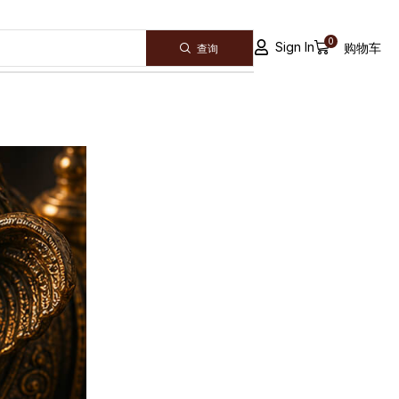
0
Sign In
购物车
查询
ALL CATEGORY
Announcement