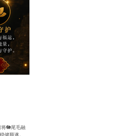
将🐘尾毛融
稳健顺遂。