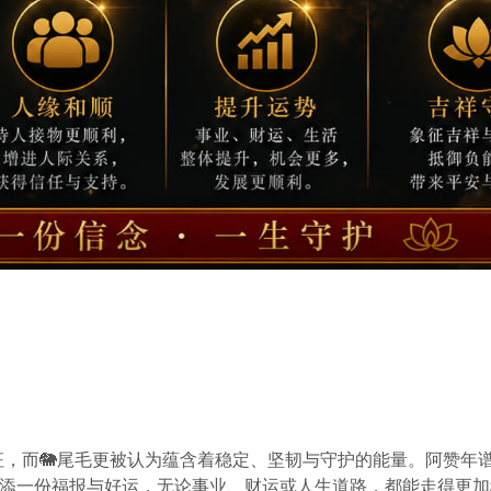
征，而🐘尾毛更被认为蕴含着稳定、坚韧与守护的能量。阿赞年谱
添一份福报与好运，无论事业、财运或人生道路，都能走得更加