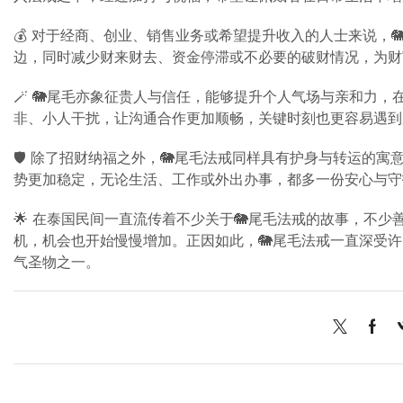
💰 对于经商、创业、销售业务或希望提升收入的人士来说，
边，同时减少财来财去、资金停滞或不必要的破财情况，为财
🪄 🐘尾毛亦象征贵人与信任，能够提升个人气场与亲和力
非、小人干扰，让沟通合作更加顺畅，关键时刻也更容易遇到
🛡️ 除了招财纳福之外，🐘尾毛法戒同样具有护身与转运
势更加稳定，无论生活、工作或外出办事，都多一份安心与守
🌟 在泰国民间一直流传着不少关于🐘尾毛法戒的故事，不
机，机会也开始慢慢增加。正因如此，🐘尾毛法戒一直深受
气圣物之一。