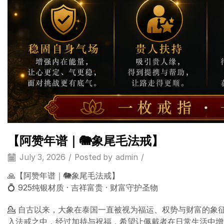
【阿赞年谱｜🐘象尾毛法戒】
July 3, 2026
/
Posted by
admin
/
🙏【阿赞年谱｜🐘象尾毛法戒】
💍 925纯银材质 · 吉祥富贵 · 财富守护圣物
💁 自古以来，大象在泰国一直被视为福运、权势与财富的象
入法戒之中，经过加持与祝福，希望让佩戴者在日常生活中增