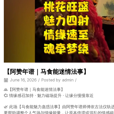
【阿赞年谱｜马食能迷情法事】
June 16, 2026
/
Posted by
admin
/
🙏【阿赞年谱｜马食能迷情法事】
💞 情缘感召加持 · 魅力磁场提升 · 让缘分慢慢靠近
🌿 此场【马食能魅力蛊惑法事】由阿赞年谱师傅依古法仪
要帮助调整个人气场与情缘能量，让原本停滞或混乱的情感磁