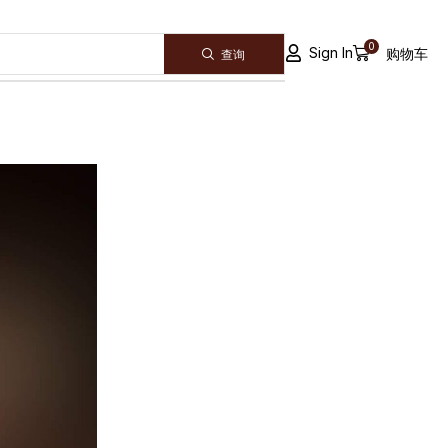
0
Sign In
购物车
查询
ALL CATEGORY
Announcement