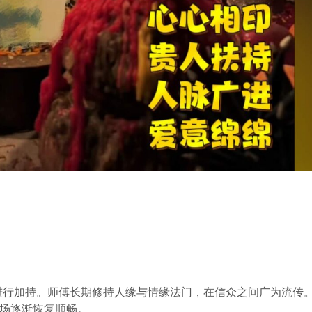
轨进行加持。师傅长期修持人缘与情缘法门，在信众之间广为流传
场逐渐恢复顺畅。