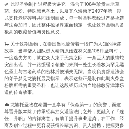
🌿 此期圣物制作过程极为讲究，混合了108种珍贵古老草
药、经粉、特殊黑色圣土，以及瓦仓海佛历2497年第一期
龙婆托老牌碎料共同压制而成，每一种圣料都经过严格挑选
与法会加持，因此整体磁场厚重而稳定，也让这尊圣物具备
极高的收藏价值与灵性意义。
🐍 关于这期圣物，在泰国当地流传着一段广为人知的神迹
故事。当年僧人团队进入泰南原始森林采集108种圣料时，
一度迷失方向，就在众人束手无策之际，一条巨大的眼镜蛇
突然出现，并一路缓缓引领他们来到一处生长着极为罕见黑
色圣土与古老药草的密林后便消失无踪。当晚负责督造法会
的弟子梦见龙婆托显灵指示，表示这些正是制作此期火柴盒
粉牌所需的重要圣料，也让这段经历成为当地佛教界津津乐
道的传奇故事。
💼 龙婆托圣物在泰国一直享有「保命第一」的美誉，而这
尊晋升版本除了传承经典挡灾避险法门之外，更融入了「连
任、升职」的吉祥寓意，有助于提升事业运势，在工作、经
商及创业过程中更容易获得长辈赏识、贵人提携，把握更多