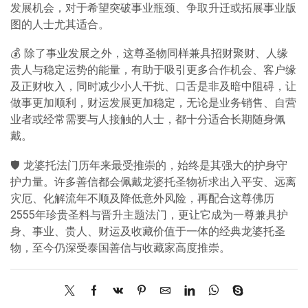
发展机会，对于希望突破事业瓶颈、争取升迁或拓展事业版
图的人士尤其适合。
💰 除了事业发展之外，这尊圣物同样兼具招财聚财、人缘
贵人与稳定运势的能量，有助于吸引更多合作机会、客户缘
及正财收入，同时减少小人干扰、口舌是非及暗中阻碍，让
做事更加顺利，财运发展更加稳定，无论是业务销售、自营
业者或经常需要与人接触的人士，都十分适合长期随身佩
戴。
🛡️ 龙婆托法门历年来最受推崇的，始终是其强大的护身守
护力量。许多善信都会佩戴龙婆托圣物祈求出入平安、远离
灾厄、化解流年不顺及降低意外风险，再配合这尊佛历
2555年珍贵圣料与晋升主题法门，更让它成为一尊兼具护
身、事业、贵人、财运及收藏价值于一体的经典龙婆托圣
物，至今仍深受泰国善信与收藏家高度推崇。