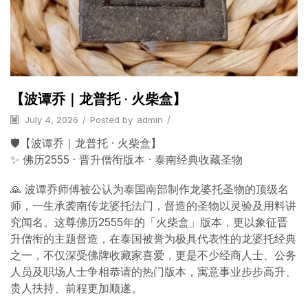
【波谭乔｜龙普托 · 火柴盒】
July 4, 2026
/
Posted by
admin
/
🛡️【波谭乔｜龙普托 · 火柴盒】
✨ 佛历2555 · 晋升僧衔版本 · 泰南经典收藏圣物
🙏 波谭乔师傅被公认为泰国南部制作龙婆托圣物的顶级名
师，一生承袭南传龙婆托法门，督造的圣物以灵验及用料讲
究闻名。这尊佛历2555年的「火柴盒」版本，更以象征晋
升僧衔的主题督造，在泰国被誉为极具代表性的龙婆托经典
之一，不仅深受佛牌收藏家喜爱，更是不少经商人士、公务
人员及职场人士争相恭请的热门版本，寓意事业步步高升、
贵人扶持、前程更加顺遂。