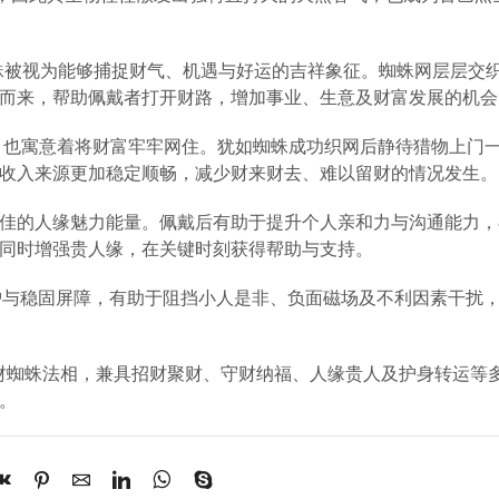
蜘蛛被视为能够捕捉财气、机遇与好运的吉祥象征。蜘蛛网层层交
而来，帮助佩戴者打开财路，增加事业、生意及财富发展的机会
外，也寓意着将财富牢牢网住。犹如蜘蛛成功织网后静待猎物上门
收入来源更加稳定顺畅，减少财来财去、难以留财的情况发生。
物极佳的人缘魅力能量。佩戴后有助于提升个人亲和力与沟通能力
同时增强贵人缘，在关键时刻获得帮助与支持。
防护与稳固屏障，有助于阻挡小人是非、负面磁场及不利因素干扰
招财蜘蛛法相，兼具招财聚财、守财纳福、人缘贵人及护身转运等
。