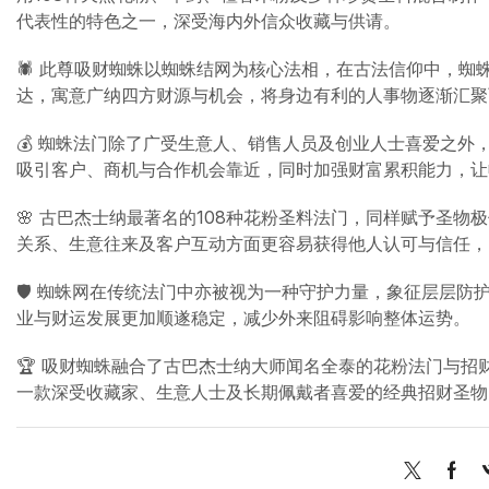
代表性的特色之一，深受海内外信众收藏与供请。
🕷️ 此尊吸财蜘蛛以蜘蛛结网为核心法相，在古法信仰中，
达，寓意广纳四方财源与机会，将身边有利的人事物逐渐汇聚
💰 蜘蛛法门除了广受生意人、销售人员及创业人士喜爱之
吸引客户、商机与合作机会靠近，同时加强财富累积能力，让
🌸 古巴杰士纳最著名的108种花粉圣料法门，同样赋予圣
关系、生意往来及客户互动方面更容易获得他人认可与信任，
🛡️ 蜘蛛网在传统法门中亦被视为一种守护力量，象征层层
业与财运发展更加顺遂稳定，减少外来阻碍影响整体运势。
🏆 吸财蜘蛛融合了古巴杰士纳大师闻名全泰的花粉法门与
一款深受收藏家、生意人士及长期佩戴者喜爱的经典招财圣物