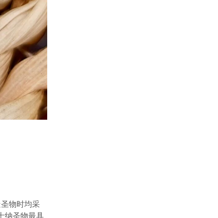
造圣物时均采
士纳圣物最具