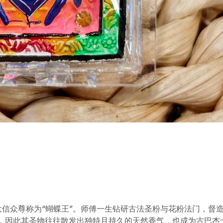
大信众尊称为“蝴蝶王”。师傅一生钻研古法圣粉与花粉法门，督
作，因此其圣物往往散发出独特且持久的天然香气，也成为古巴杰