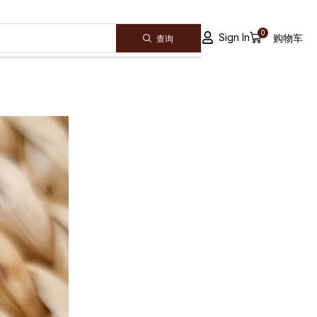
0
Sign In
购物车
查询
ALL CATEGORY
Announcement