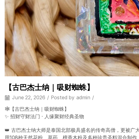
【古巴杰士纳｜吸财蜘蛛】
June 22, 2026
/
Posted by
admin
/
🕸️【古巴杰士纳｜吸财蜘蛛】
✨ 招财守财法门 · 人缘聚财经典圣物
👑 古巴杰士纳大师是泰国北部极具盛名的传奇高僧，更被广
用108种天然花粉、草药、檀香木粉及多种珍贵圣料混合制